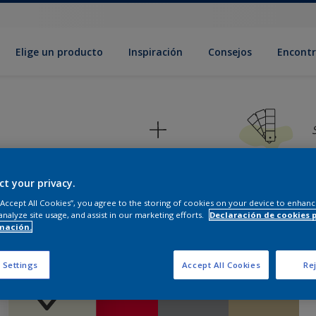
Elige un producto
Inspiración
Consejos
Encontr
ct your privacy.
 “Accept All Cookies”, you agree to the storing of cookies on your device to enhanc
analyze site usage, and assist in our marketing efforts.
Declaración de cookies 
 paleta que tengo en mente es
mación.
 Settings
Accept All Cookies
Rej