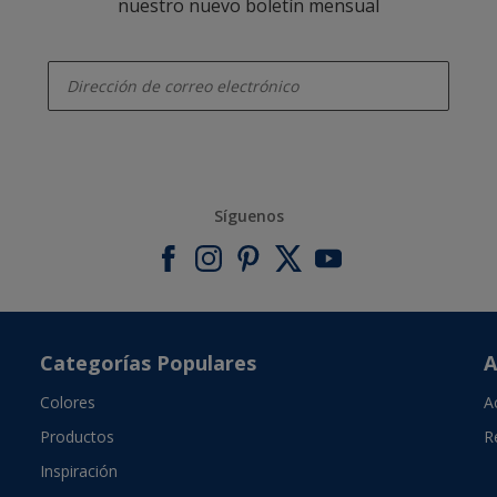
nuestro nuevo boletín mensual
enter-your-email
Síguenos
Categorías Populares
A
Colores
A
Productos
R
Inspiración