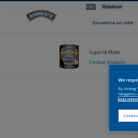
Encuentra un color
Superia Mate
Cambiar producto
We respe
By clicking
navigation, 
La
más infor
Cookies