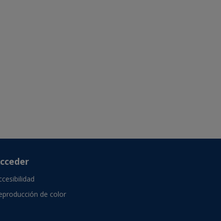
cceder
ccesibilidad
eproducción de color