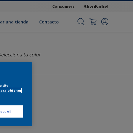
Consumers
ar una tienda
Contacto
Selecciona tu color
e site
para obtener
...
ect All