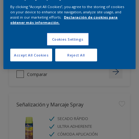
By clicking “Accept All Cookies”, you agree to the storing of cookies
on your device to enhance site navigation, analyze site usage, and
Exterior Protect Imprimación
assist in our marketing efforts.
Declaración de cookies para
obtener más información.
ULTRA ADHERENTE
TRANSPIRABLE
Cookies Settings
SECADO RÁPIDO
Accept All Cookies
Reject All
Comparar
Señalización y Marcaje Spray
SECADO RÁPIDO
ULTRA ADHERENTE
CÓMODA APLICACIÓN