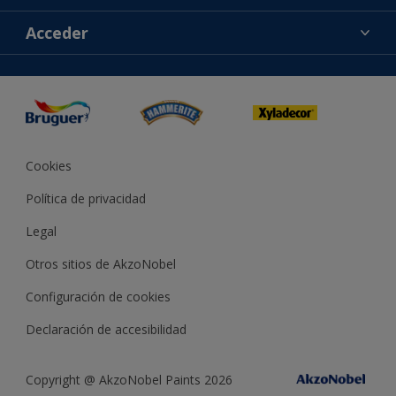
Contacta con nosotros
Colores
Acceder
Buscar una tienda
Productos
Mapa del sitio
Accesibilidad
Inspiración
Reproducción de color
Consejos
Bruguer Color del año
Cookies
Política de privacidad
Legal
Otros sitios de AkzoNobel
Configuración de cookies
Declaración de accesibilidad
Copyright @ AkzoNobel Paints 2026