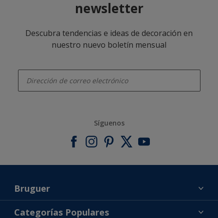
newsletter
Descubra tendencias e ideas de decoración en
nuestro nuevo boletín mensual
enter-your-email
Síguenos
Bruguer
Acerca de Bruguer
Categorías Populares