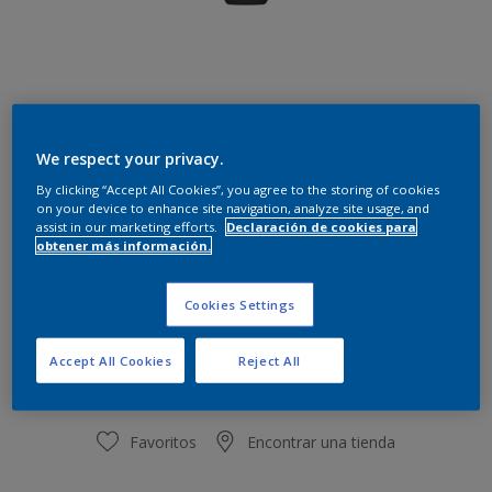
PATAGONIA PERLA NATURAL
We respect your privacy.
Cambiar de color
By clicking “Accept All Cookies”, you agree to the storing of cookies
on your device to enhance site navigation, analyze site usage, and
assist in our marketing efforts.
Declaración de cookies para
Cantidad
Calculadora de pintura
obtener más información.
Calcular
Cookies Settings
Añadir al carrito de compra
Accept All Cookies
Reject All
Favoritos
Encontrar una tienda