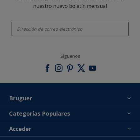
nuestro nuevo boletín mensual
enter-your-email
Síguenos
Bruguer
Acerca de Bruguer
Categorías Populares
Contacta con nosotros
Colores
Acceder
Buscar una tienda
Productos
Mapa del sitio