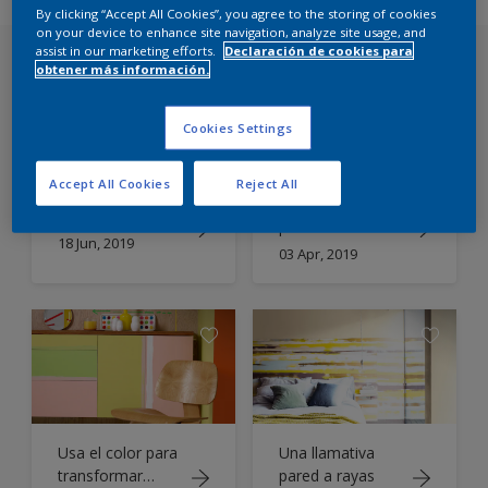
By clicking “Accept All Cookies”, you agree to the storing of cookies
on your device to enhance site navigation, analyze site usage, and
assist in our marketing efforts.
Declaración de cookies para
obtener más información.
Cookies Settings
Accept All Cookies
Reject All
¿Te toca elegir
Vibrations
pintura? Confía
18 Jun, 2019
en tu percepción
03 Apr, 2019
de los colores
Usa el color para
Una llamativa
transformar
pared a rayas