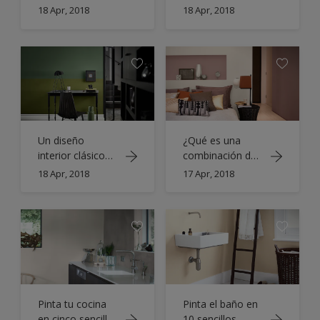
muebles
18 Apr, 2018
18 Apr, 2018
gastados
Un diseño
¿Qué es una
interior clásico
combinación de
con cinco
colores neutros?
18 Apr, 2018
17 Apr, 2018
combinaciones
de colores
Pinta tu cocina
Pinta el baño en
en cinco sencillos
10 sencillos