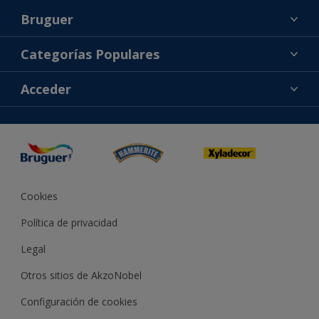
Bruguer
Acerca de Bruguer
Categorías Populares
Contacta con nosotros
Colores
Acceder
Buscar una tienda
Productos
Mapa del sitio
Accesibilidad
Inspiración
Reproducción de color
Consejos
Bruguer Color del año
Cookies
Política de privacidad
Legal
Otros sitios de AkzoNobel
Configuración de cookies