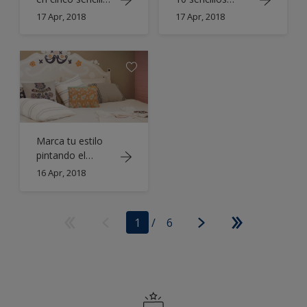
pasos
pasos
17 Apr, 2018
17 Apr, 2018
Marca tu estilo
pintando el
cabecero de la
16 Apr, 2018
cama
1
/
6