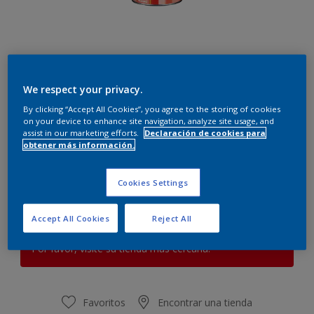
We respect your privacy.
Terciopelo lila
By clicking “Accept All Cookies”, you agree to the storing of cookies
Cambiar de color
on your device to enhance site navigation, analyze site usage, and
assist in our marketing efforts.
Declaración de cookies para
obtener más información.
Cantidad
Calculadora de pintura
Calcular
Cookies Settings
Accept All Cookies
Reject All
Este producto no está actualmente disponible en línea.
Por favor, visite su tienda más cercana.
Favoritos
Encontrar una tienda