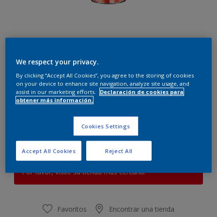
We respect your privacy.
Liquen
By clicking “Accept All Cookies”, you agree to the storing of cookies
Cambiar de color
on your device to enhance site navigation, analyze site usage, and
assist in our marketing efforts.
Declaración de cookies para
obtener más información.
Cantidad
Calculadora de pintura
Calcular
Cookies Settings
Accept All Cookies
Reject All
Este producto no está actualmente disponible en línea.
Por favor, visite su tienda más cercana.
Favoritos
Encontrar una tienda