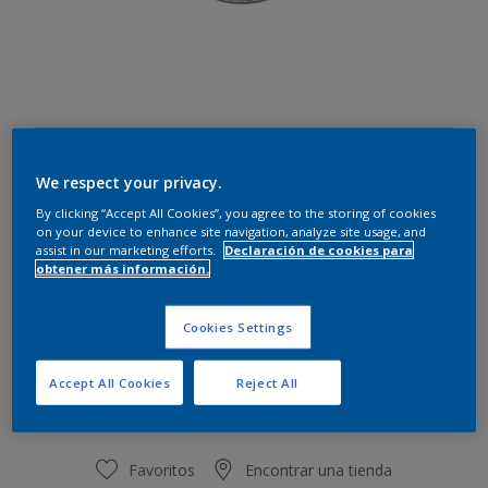
Terciopelo lila
We respect your privacy.
Cambiar de color
By clicking “Accept All Cookies”, you agree to the storing of cookies
on your device to enhance site navigation, analyze site usage, and
Cantidad
Calculadora de pintura
assist in our marketing efforts.
Declaración de cookies para
obtener más información.
Calcular
Cookies Settings
Este producto no está actualmente disponible en línea.
Accept All Cookies
Reject All
Por favor, visite su tienda más cercana.
Favoritos
Encontrar una tienda