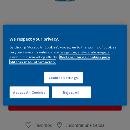
We respect your privacy.
Blanco roto
By clicking “Accept All Cookies”, you agree to the storing of cookies
Cambiar de color
on your device to enhance site navigation, analyze site usage, and
assist in our marketing efforts.
Declaración de cookies para
obtener más información.
Cantidad
Calculadora de pintura
Calcular
Cookies Settings
Accept All Cookies
Reject All
Este producto no está actualmente disponible en línea.
Por favor, visite su tienda más cercana.
Favoritos
Encontrar una tienda