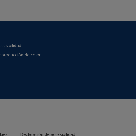
ccesibilidad
eproducción de color
kies
Declaración de accesibilidad