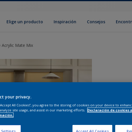
Elige un producto
Inspiración
Consejos
Encontr
 Acrylic Mate Mix
ct your privacy.
 “Accept All Cookies”, you agree to the storing of cookies on your device to enhanc
analyze site usage, and assist in our marketing efforts.
Declaración de cookies 
mación.
C
 Settings
Accept All Cookies
Rej