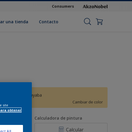
Consumers
ar una tienda
Contacto
Sorbete de guayaba
Cambiar de color
e site
para obtener
antidad
Calculadora de pintura
Calcular
ect All