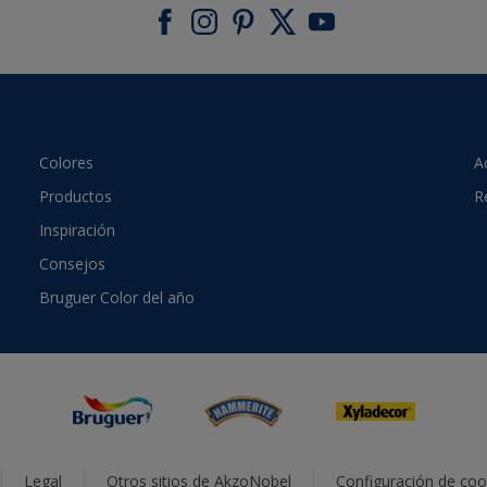
Colores
A
Productos
R
Inspiración
Consejos
Bruguer Color del año
Legal
Otros sitios de AkzoNobel
Configuración de coo