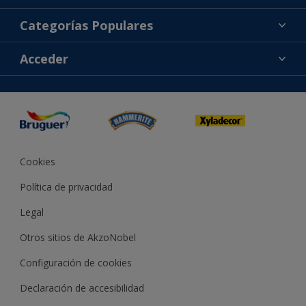
Acerca de Bruguer
Categorías Populares
Contacta con nosotros
Colores
Acceder
Buscar una tienda
Productos
Mapa del sitio
Accesibilidad
Inspiración
Reproducción de color
Consejos
Bruguer Color del año
Cookies
Política de privacidad
Legal
Otros sitios de AkzoNobel
Configuración de cookies
Declaración de accesibilidad