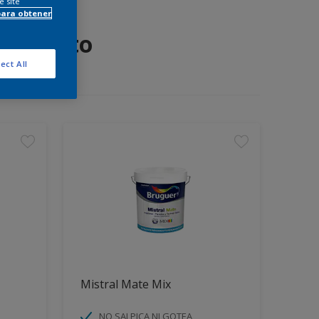
e site
para obtener
 proyecto
ect All
Mistral Mate Mix
NO SALPICA NI GOTEA