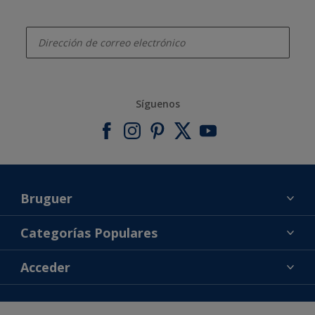
enter-your-email
Síguenos
Bruguer
Acerca de Bruguer
Categorías Populares
Contacta con nosotros
Colores
Acceder
Buscar una tienda
Productos
Mapa del sitio
Accesibilidad
Inspiración