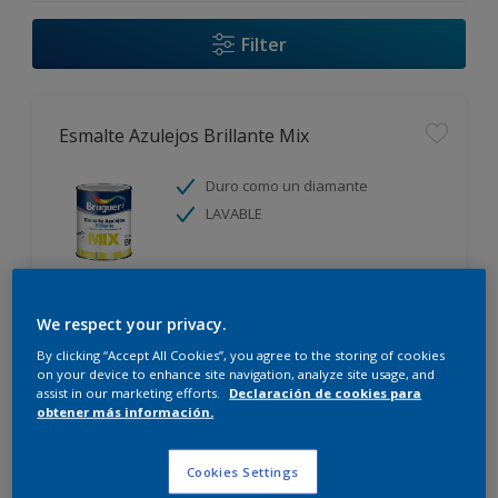
Filter
Esmalte Azulejos Brillante Mix
Duro como un diamante
LAVABLE
We respect your privacy.
Comparar
By clicking “Accept All Cookies”, you agree to the storing of cookies
on your device to enhance site navigation, analyze site usage, and
assist in our marketing efforts.
Declaración de cookies para
obtener más información.
Esmalte Acrylic Brillante Mix
Cookies Settings