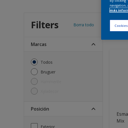
By clicking
navigation, 
más infor
Encu
Filters
Borra todo
Cookies
11
produc
Marcas
Todos
Bruguer
Hammerite
Xyladecor
Posición
Esmal
Mix
Exterior