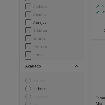
A
Additional
U
Aluminio
Azulejos
Cubiertas
Esmalte
Fachadas
Hierro
Laminado
Acabado
Madera
Melamine
Alto brillo
Metal
Brillante
Muebles
Extramate
Esmal
Paredes
Mix
Forja