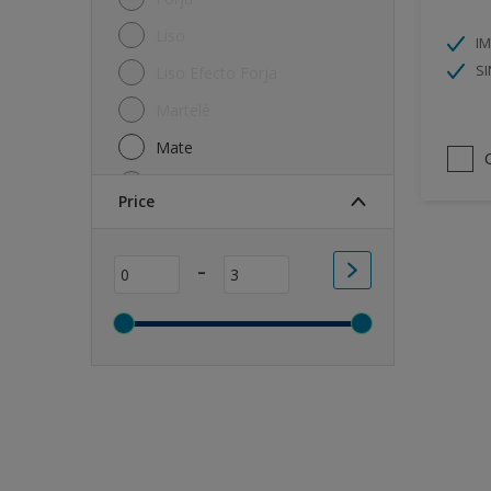
Piedra
Liso
I
Plástico
SI
Liso Efecto Forja
Puertas
Martelé
PVC
Mate
Suelos
Mate Sedoso
Price
Suelos de madera
Metalizado
Techos
ND
-
Todos
Satinado
Yeso
Semi-mate
Zinc
Textura Gel