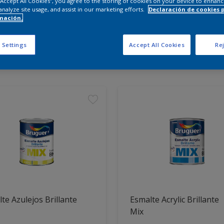
 “Accept All Cookies”, you agree to the storing of cookies on your device to enhanc
analyze site usage, and assist in our marketing efforts.
Declaración de cookies 
mación.
entra los productos para tu
 Settings
Accept All Cookies
Rej
t Found
te Azulejos Brillante
Esmalte Acrylic Brillante
Mix