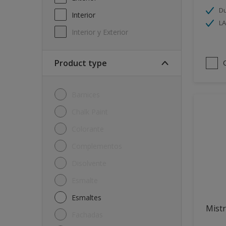
Du
Interior
L
Interior y Exterior
Product type
Barnices
Chalk Paint
Colorante
Complementos
Disolvente
Esmalte
Esmaltes
Mistr
Fachadas