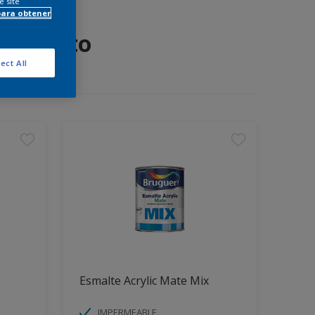
e site
para obtener
 proyecto
ect All
Esmalte Acrylic Mate Mix
IMPERMEABLE