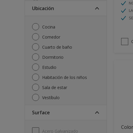
NO
Imprimación
Ubicación
L
Laca
S
Limpiador
Cocina
Masilla
Comedor
Otro
Cuarto de baño
Paredes y techos
Dormitorio
Pintura en Spray
Estudio
Pintura metalizada
Habitación de los niños
Pintura para metal
Sala de estar
Pintura piscinas
Vestíbulo
Protectores para madera
Surface
Repelente al agua
Tratamientos para la madera
Colo
Acero Galvanizado