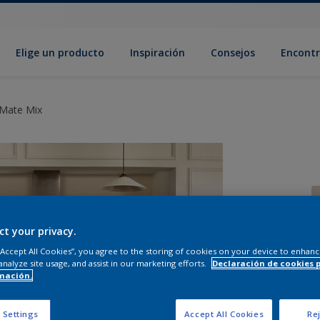
Elige un producto
Inspiración
Consejos
Encontr
 Mate Mix
ct your privacy.
 “Accept All Cookies”, you agree to the storing of cookies on your device to enhanc
C
analyze site usage, and assist in our marketing efforts.
Declaración de cookies 
mación.
 Settings
Accept All Cookies
Rej