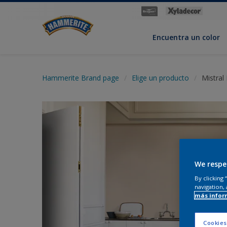
Encuentra un color
Hammerite Brand page
Elige un producto
Mistral
We respe
By clicking
navigation, 
más infor
Cookies