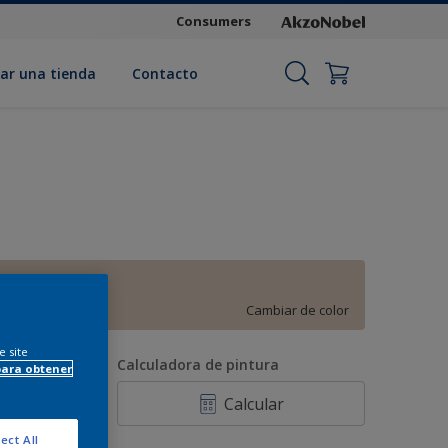
Consumers
ar una tienda
Contacto
Blanco roto
Cambiar de color
e site
antidad
Calculadora de pintura
para obtener
Calcular
ect All