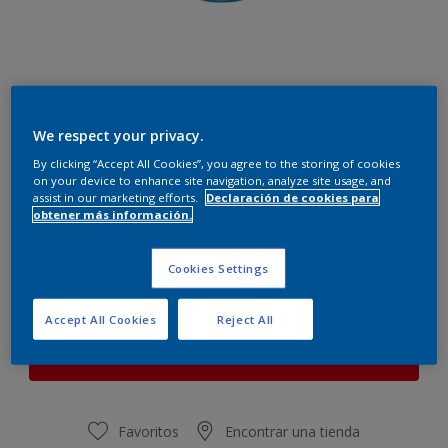
We respect your privacy.
Otoño
By clicking “Accept All Cookies”, you agree to the storing of cookies
Cambiar de color
on your device to enhance site navigation, analyze site usage, and
assist in our marketing efforts.
Declaración de cookies para
obtener más información.
Cantidad
Calculadora de pintura
Calcular
Cookies Settings
Accept All Cookies
Reject All
Este producto no está actualmente disponible en línea.
Por favor, visite su tienda más cercana.
Favoritos
Encontrar una tienda