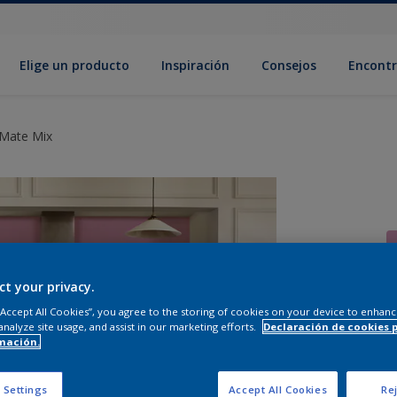
Elige un producto
Inspiración
Consejos
Encontr
 Mate Mix
ct your privacy.
 “Accept All Cookies”, you agree to the storing of cookies on your device to enhanc
C
analyze site usage, and assist in our marketing efforts.
Declaración de cookies 
mación.
 Settings
Accept All Cookies
Rej