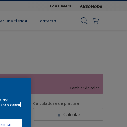
Consumers
ar una tienda
Contacto
Magnolia
Cambiar de color
e site
antidad
Calculadora de pintura
para obtener
Calcular
ect All