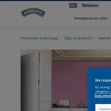
Encuentra un color
Hammerite Brand page
Elige un producto
Mistral
We respe
By clicking
navigation, 
más infor
Cookies