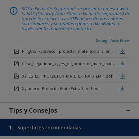
SDS o Ficha de Seguridad: se presenta en esta web
la SDS (Security Data Sheet o Ficha de seguridad) de
uno de los colores. Las SDS de los demás colores
son similares y se pueden pedir a AkzoNobel a
través del formulario de contacto.
Descargar Adobe Reader
FT_g692_xyladecor_protector_mate_extra_3_en_1_sp_2023.pdf
ficha_seguridad_xy_es_es_protector_mate_extra_3_en_1_teca.pdf
XY_ES_ES_PROTECTOR_MATE_EXTRA_3_EN_1.pdf
Xyladecor Protector Mate Extra 3 en 1.pdf
Tips y Consejos
1.
Superficies recomendadas