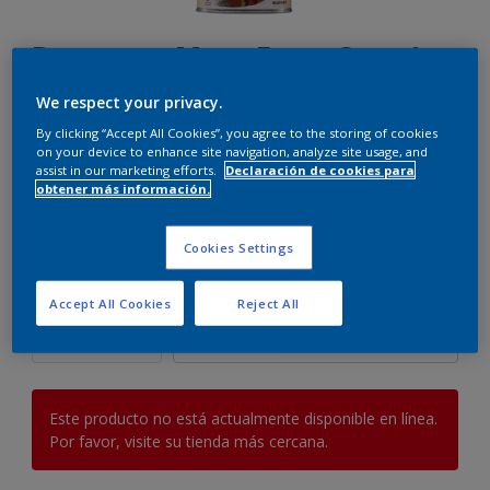
Protector Mate Extra 3 en 1
We respect your privacy.
By clicking “Accept All Cookies”, you agree to the storing of cookies
Seleccionar un color
on your device to enhance site navigation, analyze site usage, and
assist in our marketing efforts.
Declaración de cookies para
obtener más información.
0.37 l
Cookies Settings
0.37 l
Cantidad
Calculadora de pintura
Accept All Cookies
Reject All
0.75 l
Calcular
2.5 l
5 l
Este producto no está actualmente disponible en línea.
Por favor, visite su tienda más cercana.