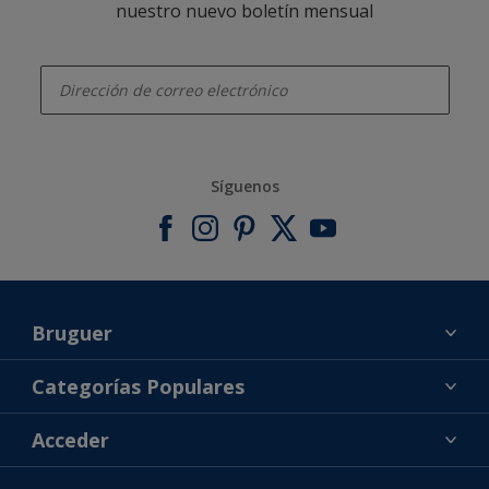
nuestro nuevo boletín mensual
enter-your-email
Síguenos
Bruguer
Acerca de Bruguer
Categorías Populares
Contacta con nosotros
Colores
Acceder
Buscar una tienda
Productos
Mapa del sitio
Accesibilidad