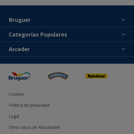
Bruguer
Acerca de Bruguer
Categorías Populares
Contacta con nosotros
Colores
Acceder
Buscar una tienda
Productos
Mapa del sitio
Accesibilidad
Inspiración
Reproducción de color
Consejos
Bruguer Color del año
Cookies
Política de privacidad
Legal
Otros sitios de AkzoNobel