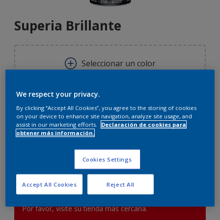
Superia Brillante
Seleccionar un color
We respect your privacy.
Tamaño
By clicking “Accept All Cookies”, you agree to the storing of cookies
0.75 L
2.50 L
on your device to enhance site navigation, analyze site usage, and
assist in our marketing efforts.
Declaración de cookies para
obtener más información.
Cantidad
Calculadora de pintura
Cookies Settings
Calcular
Accept All Cookies
Reject All
Este producto no está actualmente disponible en línea.
Por favor, visite su tienda más cercana.