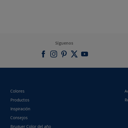
Síguenos
Colores
A
Productos
R
Inspiración
Consejos
Bruguer Color del año