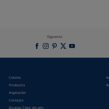
Síguenos
Colores
A
Productos
R
Inspiración
Consejos
Bruguer Color del año