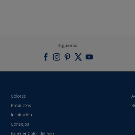
Síguenos
Colores
A
Productos
R
Inspiración
Consejos
Bruguer Color del año