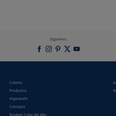
Síguenos
Colores
A
Productos
R
Inspiración
Consejos
Bruguer Color del año